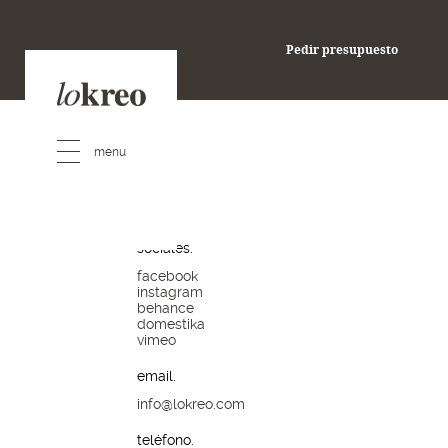
pedir presupuesto
Pedir presupuesto
redes
sociales.
facebook
instagram
behance
domestika
vimeo
email.
info@lokreo.com
teléfono.