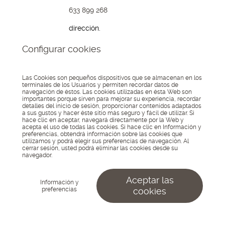
633 899 268
dirección.
Avda. Boulevard,
Configurar cookies
191
04700, El Ejido
Almería
Las Cookies son pequeños dispositivos que se almacenan en los
terminales de los Usuarios y permiten recordar datos de
navegación de éstos. Las cookies utilizadas en ésta Web son
© 2026 Lo Kreo - Estudio
importantes porque sirven para mejorar su experiencia, recordar
Creativo
Asociados
detalles del inicio de sesión, proporcionar contenidos adaptados
Aviso Legal
Política de
a:
a sus gustos y hacer éste sitio más seguro y fácil de utilizar. Si
privacidad
Política de
hace clic en aceptar, navegará directamente por la Web y
cookies
Configurar
acepta el uso de todas las cookies. Si hace clic en Información y
cookies
preferencias, obtendrá información sobre las cookies que
utilizamos y podrá elegir sus preferencias de navegación. Al
cerrar sesión, usted podrá eliminar las cookies desde su
navegador.
Aceptar las
Información y
preferencias
cookies