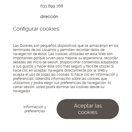
633 899 268
dirección.
Avda. Boulevard,
Configurar cookies
191
04700, El Ejido
Almería
Las Cookies son pequeños dispositivos que se almacenan en los
terminales de los Usuarios y permiten recordar datos de
navegación de éstos. Las cookies utilizadas en ésta Web son
© 2026 Lo Kreo - Estudio
importantes porque sirven para mejorar su experiencia, recordar
Creativo
Asociados
detalles del inicio de sesión, proporcionar contenidos adaptados
Aviso Legal
Política de
a:
a sus gustos y hacer éste sitio más seguro y fácil de utilizar. Si
privacidad
Política de
hace clic en aceptar, navegará directamente por la Web y
cookies
Configurar
acepta el uso de todas las cookies. Si hace clic en Información y
cookies
preferencias, obtendrá información sobre las cookies que
utilizamos y podrá elegir sus preferencias de navegación. Al
cerrar sesión, usted podrá eliminar las cookies desde su
navegador.
Aceptar las
Información y
preferencias
cookies