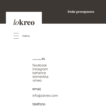
pedir presupuesto
Pedir presupuesto
redes
sociales.
facebook
instagram
behance
domestika
vimeo
email.
info@lokreo.com
teléfono.