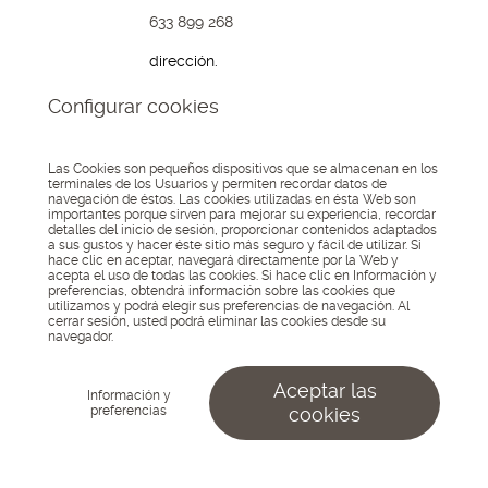
633 899 268
dirección.
Avda. Boulevard,
Configurar cookies
191
04700, El Ejido
Almería
Las Cookies son pequeños dispositivos que se almacenan en los
terminales de los Usuarios y permiten recordar datos de
navegación de éstos. Las cookies utilizadas en ésta Web son
© 2026 Lo Kreo - Estudio
importantes porque sirven para mejorar su experiencia, recordar
Creativo
Asociados
detalles del inicio de sesión, proporcionar contenidos adaptados
Aviso Legal
Política de
a:
a sus gustos y hacer éste sitio más seguro y fácil de utilizar. Si
privacidad
Política de
hace clic en aceptar, navegará directamente por la Web y
cookies
Configurar
acepta el uso de todas las cookies. Si hace clic en Información y
cookies
preferencias, obtendrá información sobre las cookies que
utilizamos y podrá elegir sus preferencias de navegación. Al
cerrar sesión, usted podrá eliminar las cookies desde su
navegador.
Aceptar las
Información y
preferencias
cookies