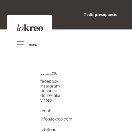
pedir presupuesto
Pedir presupuesto
redes
sociales.
facebook
instagram
behance
domestika
vimeo
email.
info@lokreo.com
teléfono.