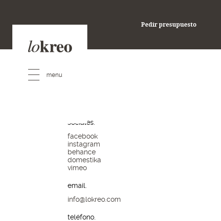
pedir presupuesto
Pedir presupuesto
redes
sociales.
facebook
instagram
behance
domestika
vimeo
email.
info@lokreo.com
teléfono.