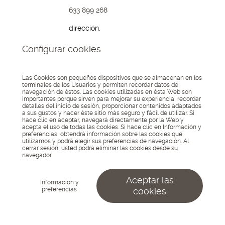
633 899 268
dirección.
Avda. Boulevard,
Configurar cookies
191
04700, El Ejido
Almería
Las Cookies son pequeños dispositivos que se almacenan en los
terminales de los Usuarios y permiten recordar datos de
navegación de éstos. Las cookies utilizadas en ésta Web son
© 2026 Lo Kreo - Estudio
importantes porque sirven para mejorar su experiencia, recordar
Creativo
Asociados
detalles del inicio de sesión, proporcionar contenidos adaptados
Aviso Legal
Política de
a:
a sus gustos y hacer éste sitio más seguro y fácil de utilizar. Si
privacidad
Política de
hace clic en aceptar, navegará directamente por la Web y
cookies
Configurar
acepta el uso de todas las cookies. Si hace clic en Información y
cookies
preferencias, obtendrá información sobre las cookies que
utilizamos y podrá elegir sus preferencias de navegación. Al
cerrar sesión, usted podrá eliminar las cookies desde su
navegador.
Aceptar las
Información y
preferencias
cookies