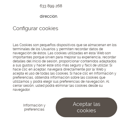
633 899 268
dirección.
Avda. Boulevard,
Configurar cookies
191
04700, El Ejido
Almería
Las Cookies son pequeños dispositivos que se almacenan en los
terminales de los Usuarios y permiten recordar datos de
navegación de éstos. Las cookies utilizadas en ésta Web son
© 2026 Lo Kreo - Estudio
importantes porque sirven para mejorar su experiencia, recordar
Creativo
Asociados
detalles del inicio de sesión, proporcionar contenidos adaptados
Aviso Legal
Política de
a:
a sus gustos y hacer éste sitio más seguro y fácil de utilizar. Si
privacidad
Política de
hace clic en aceptar, navegará directamente por la Web y
cookies
Configurar
acepta el uso de todas las cookies. Si hace clic en Información y
cookies
preferencias, obtendrá información sobre las cookies que
utilizamos y podrá elegir sus preferencias de navegación. Al
cerrar sesión, usted podrá eliminar las cookies desde su
navegador.
Aceptar las
Información y
preferencias
cookies