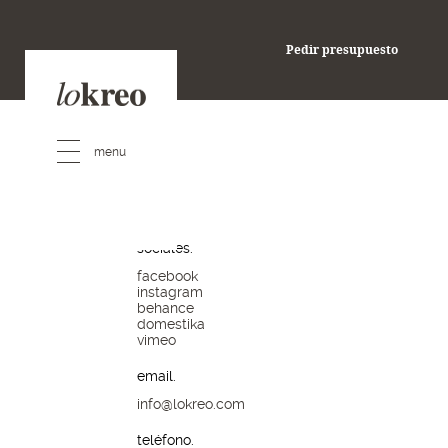
pedir presupuesto
Pedir presupuesto
redes
sociales.
facebook
instagram
behance
domestika
vimeo
email.
info@lokreo.com
teléfono.