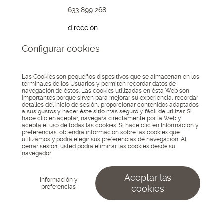
633 899 268
dirección.
Avda. Boulevard,
Configurar cookies
191
04700, El Ejido
Almería
Las Cookies son pequeños dispositivos que se almacenan en los
terminales de los Usuarios y permiten recordar datos de
navegación de éstos. Las cookies utilizadas en ésta Web son
© 2026 Lo Kreo - Estudio
importantes porque sirven para mejorar su experiencia, recordar
Creativo
Asociados
detalles del inicio de sesión, proporcionar contenidos adaptados
Aviso Legal
Política de
a:
a sus gustos y hacer éste sitio más seguro y fácil de utilizar. Si
privacidad
Política de
hace clic en aceptar, navegará directamente por la Web y
cookies
Configurar
acepta el uso de todas las cookies. Si hace clic en Información y
cookies
preferencias, obtendrá información sobre las cookies que
utilizamos y podrá elegir sus preferencias de navegación. Al
cerrar sesión, usted podrá eliminar las cookies desde su
navegador.
Aceptar las
Información y
preferencias
cookies