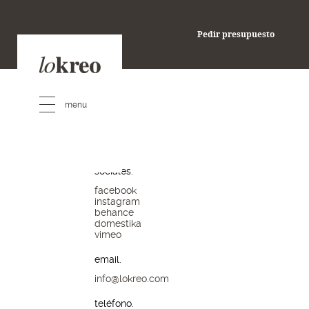
pedir presupuesto
Pedir presupuesto
redes
sociales.
facebook
instagram
behance
domestika
vimeo
email.
info@lokreo.com
teléfono.