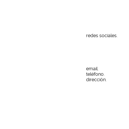
nding y Diseño Web
redes sociales.
email.
teléfono.
dirección.