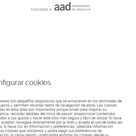
Asociados a:
figurar cookies
okies son pequeños dispositivos que se almacenan en los terminales de
uarios y permiten recordar datos de navegación de éstos. Las cookies
adas en ésta Web son importantes porque sirven para mejorar su
encia, recordar detalles del inicio de sesión, proporcionar contenidos
dos a sus gustos y hacer éste sitio más seguro y fácil de utilizar. Si hace
n aceptar, navegará directamente por la Web y acepta el uso de todas las
s. Si hace clic en Información y preferencias, obtendrá información
las cookies que utilizamos y podrá elegir sus preferencias de
ción. Al cerrar sesión, usted podrá eliminar las cookies desde su