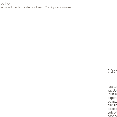
reativo
rivacidad
Política de cookies
Configurar cookies
Con
Las Co
los Us
utiliz
experi
adapta
clic e
cookie
sobre 
navega