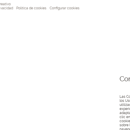
reativo
rivacidad
Política de cookies
Configurar cookies
Con
Las Co
los Us
utiliz
experi
adapta
clic e
cookie
sobre 
navega