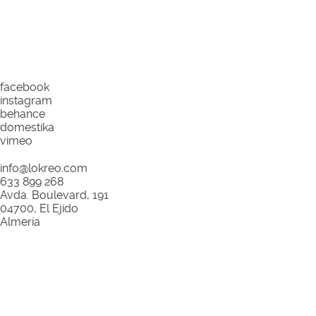
pedir presupuesto
facebook
instagram
behance
domestika
vimeo
info@lokreo.com
633 899 268
Avda. Boulevard, 191
04700, El Ejido
Almería