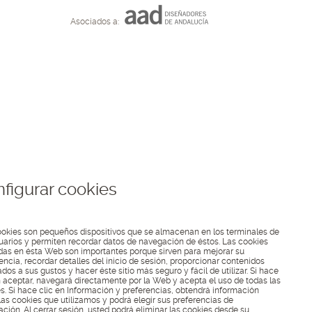
Asociados a:
figurar cookies
okies son pequeños dispositivos que se almacenan en los terminales de
uarios y permiten recordar datos de navegación de éstos. Las cookies
adas en ésta Web son importantes porque sirven para mejorar su
encia, recordar detalles del inicio de sesión, proporcionar contenidos
dos a sus gustos y hacer éste sitio más seguro y fácil de utilizar. Si hace
n aceptar, navegará directamente por la Web y acepta el uso de todas las
s. Si hace clic en Información y preferencias, obtendrá información
las cookies que utilizamos y podrá elegir sus preferencias de
ción. Al cerrar sesión, usted podrá eliminar las cookies desde su