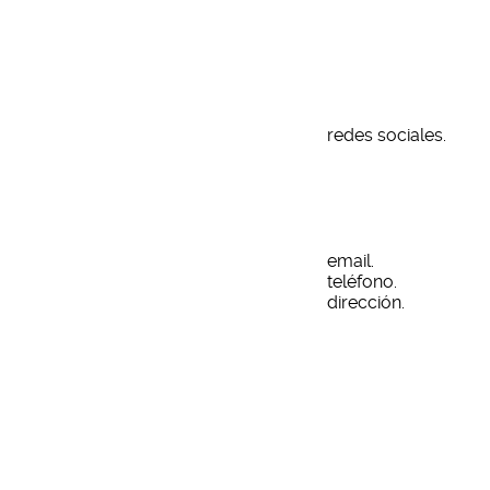
nding y Diseño Web
redes sociales.
email.
teléfono.
dirección.