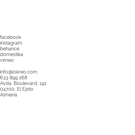
pedir presupuesto
facebook
instagram
behance
domestika
vimeo
info@lokreo.com
633 899 268
Avda. Boulevard, 191
04700, El Ejido
Almería