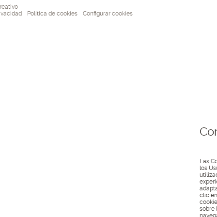
reativo
rivacidad
Política de cookies
Configurar cookies
Con
Las Co
los Us
utiliz
experi
adapta
clic e
cookie
sobre 
navega