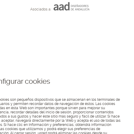
Asociados a:
figurar cookies
okies son pequeños dispositivos que se almacenan en los terminales de
uarios y permiten recordar datos de navegación de éstos. Las cookies
adas en ésta Web son importantes porque sirven para mejorar su
encia, recordar detalles del inicio de sesión, proporcionar contenidos
dos a sus gustos y hacer éste sitio más seguro y fácil de utilizar. Si hace
n aceptar, navegará directamente por la Web y acepta el uso de todas las
s. Si hace clic en Información y preferencias, obtendrá información
las cookies que utilizamos y podrá elegir sus preferencias de
ción. Al cerrar sesión, usted podrá eliminar las cookies desde su