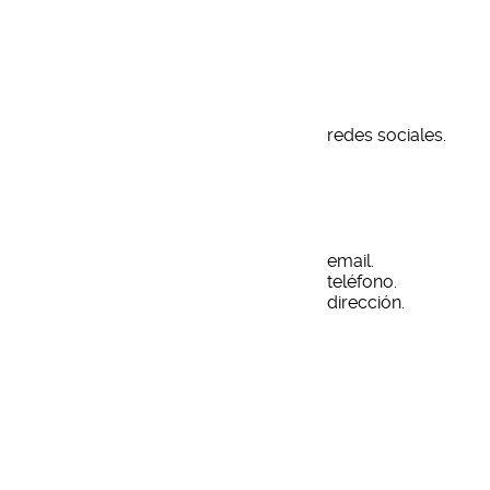
nding y Diseño Web
redes sociales.
email.
teléfono.
dirección.