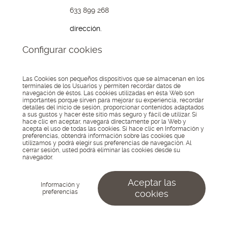
633 899 268
dirección.
Avda. Boulevard,
Configurar cookies
191
04700, El Ejido
Almería
Las Cookies son pequeños dispositivos que se almacenan en los
terminales de los Usuarios y permiten recordar datos de
navegación de éstos. Las cookies utilizadas en ésta Web son
© 2026 Lo Kreo - Estudio
importantes porque sirven para mejorar su experiencia, recordar
Creativo
Asociados
detalles del inicio de sesión, proporcionar contenidos adaptados
Aviso Legal
Política de
a:
a sus gustos y hacer éste sitio más seguro y fácil de utilizar. Si
privacidad
Política de
hace clic en aceptar, navegará directamente por la Web y
cookies
Configurar
acepta el uso de todas las cookies. Si hace clic en Información y
cookies
preferencias, obtendrá información sobre las cookies que
utilizamos y podrá elegir sus preferencias de navegación. Al
cerrar sesión, usted podrá eliminar las cookies desde su
navegador.
Aceptar las
Información y
preferencias
cookies