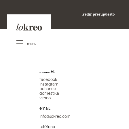
pedir presupuesto
Pedir presupuesto
redes
sociales.
facebook
instagram
behance
domestika
vimeo
email.
info@lokreo.com
teléfono.