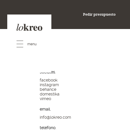
pedir presupuesto
Pedir presupuesto
redes
sociales.
facebook
instagram
behance
domestika
vimeo
email.
info@lokreo.com
teléfono.