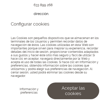
633 899 268
dirección.
Avda. Boulevard,
Configurar cookies
191
04700, El Ejido
Almería
Las Cookies son pequeños dispositivos que se almacenan en los
terminales de los Usuarios y permiten recordar datos de
navegación de éstos. Las cookies utilizadas en ésta Web son
© 2026 Lo Kreo - Estudio
importantes porque sirven para mejorar su experiencia, recordar
Creativo
Asociados
detalles del inicio de sesión, proporcionar contenidos adaptados
Aviso Legal
Política de
a:
a sus gustos y hacer éste sitio más seguro y fácil de utilizar. Si
privacidad
Política de
hace clic en aceptar, navegará directamente por la Web y
cookies
Configurar
acepta el uso de todas las cookies. Si hace clic en Información y
cookies
preferencias, obtendrá información sobre las cookies que
utilizamos y podrá elegir sus preferencias de navegación. Al
cerrar sesión, usted podrá eliminar las cookies desde su
navegador.
Aceptar las
Información y
preferencias
cookies